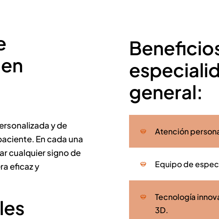
e
Beneficio
 en
especiali
general:
ersonalizada y de
Atención persona
paciente. En cada una
ar cualquier signo de
Equipo de especi
a eficaz y
Tecnología innov
les
3D.