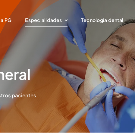
ca PG
Especialidades
Tecnología dental
neral
stros pacientes.