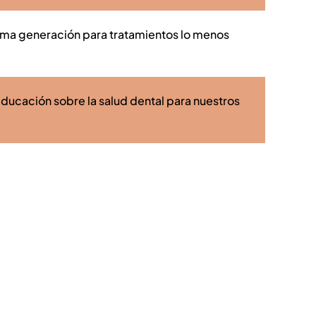
tima generación para tratamientos lo menos
e
ucación sobre la salud dental para nuestros