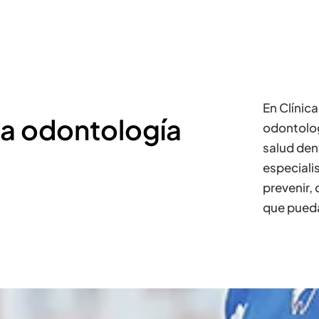
En Clínic
na odontología
odontolog
salud den
especiali
prevenir, 
que pueda