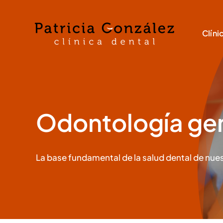
Saltar
al
Clíni
contenido
Odontología ge
La base fundamental de la salud dental de nue