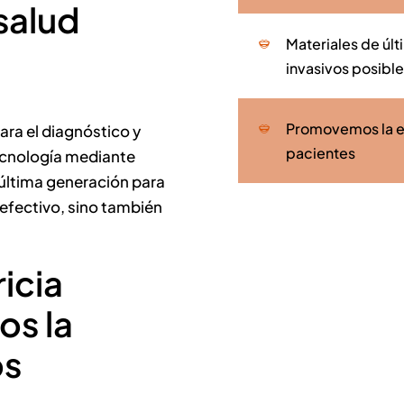
salud
Materiales de úl
invasivos posibl
Promovemos la ed
ra el diagnóstico y
pacientes
ecnología mediante
última generación para
 efectivo, sino también
ricia
os la
os